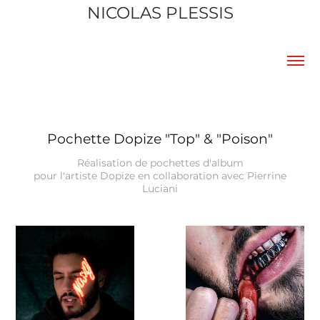
NICOLAS PLESSIS
Pochette Dopize "Top" & "Poison"
Réalisation de pochettes d'album
pour l'artiste Dopize en collaboration avec Pierrine
Luciani