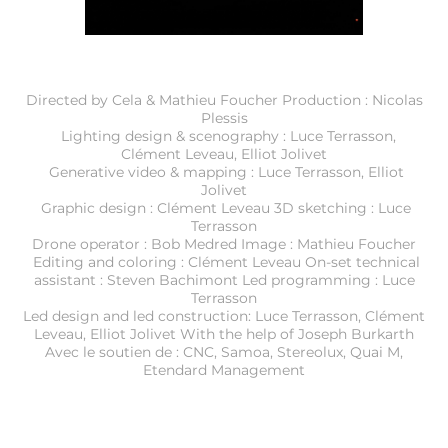
Directed by Cela & Mathieu Foucher Production : Nicolas
Plessis
Lighting design & scenography : Luce Terrasson,
Clément Leveau, Elliot Jolivet
Generative video & mapping : Luce Terrasson, Elliot
Jolivet
Graphic design : Clément Leveau 3D sketching : Luce
Terrasson
Drone operator : Bob Medred Image : Mathieu Foucher
Editing and coloring : Clément Leveau On-set technical
assistant : Steven Bachimont Led programming : Luce
Terrasson
Led design and led construction: Luce Terrasson, Clément
Leveau, Elliot Jolivet With the help of Joseph Burkarth
Avec le soutien de : CNC, Samoa, Stereolux, Quai M,
Etendard Management